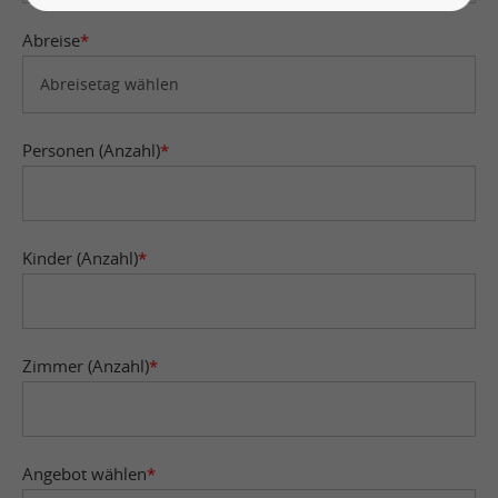
Abreise
*
Personen (Anzahl)
*
Kinder (Anzahl)
*
Zimmer (Anzahl)
*
Angebot wählen
*